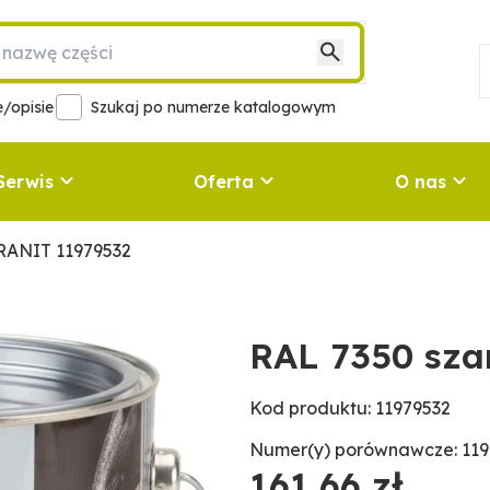
/opisie
Szukaj po numerze katalogowym
Serwis
Oferta
O nas
RANIT 11979532
RAL 7350 sza
Kod produktu: 11979532
Numer(y) porównawcze: 119
161,66 zł