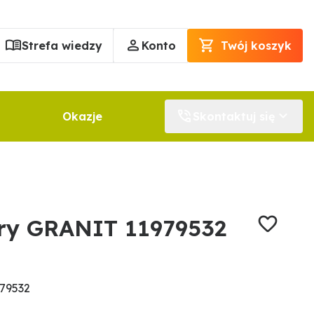
Strefa wiedzy
Konto
Twój koszyk
Okazje
Skontaktuj się
ry GRANIT 11979532
79532