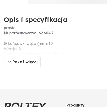
Opis i specyfikacja
proste
Nr porównawczy: 162.604.7
Ø końcówki węża (mm): 10
Wersja: A
Gwint wew. nakrętki złącznej: 1/2"
Gwint: 1/2"
Pokaż więcej
Produkty