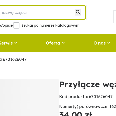
/opisie
Szukaj po numerze katalogowym
Serwis
Oferta
O nas
ia 6701626047
Przyłącze wę
Kod produktu: 6701626047
Numer(y) porównawcze: 162.
34,00 zł