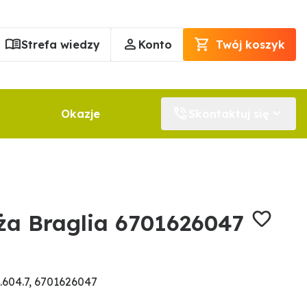
Strefa wiedzy
Konto
Twój koszyk
Okazje
Skontaktuj się
ża Braglia 6701626047
604.7, 6701626047