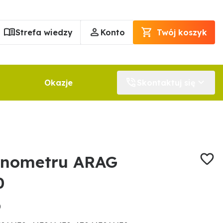
Strefa wiedzy
Konto
Twój koszyk
Okazje
Skontaktuj się
anometru ARAG
0
0