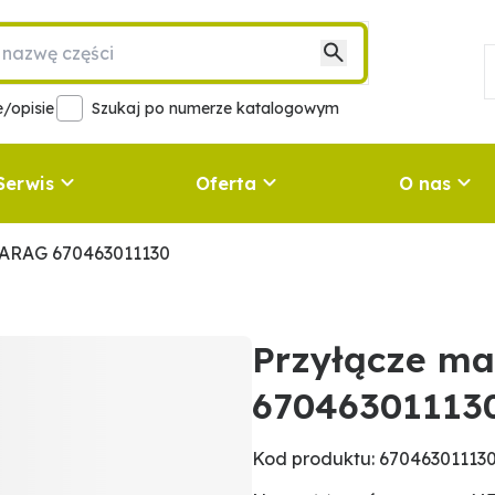
/opisie
Szukaj po numerze katalogowym
Serwis
Oferta
O nas
 ARAG 670463011130
Przyłącze m
67046301113
Kod produktu: 67046301113