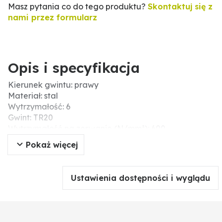
Masz pytania co do tego produktu?
Skontaktuj się z
nami przez formularz
Opis i specyfikacja
Kierunek gwintu: prawy
Materiał: stal
Wytrzymałość: 6
Gwint: TR20
Wytrzymałość na zerwanie (N/mm²): 600
DIN: 975 / 976
Pokaż więcej
Długość (mm): 1000
Powierzchnia: unbehandelt, roh
Typ: pręty gwintowane
Ustawienia dostępności i wyglądu
Skok gwintu: 4
Łeb: bez łba
Typ gwintu: TR