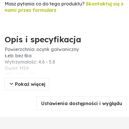
Masz pytania co do tego produktu?
Skontaktuj się z
nami przez formularz
Opis i specyfikacja
Powierzchnia: ocynk galwaniczny
Łeb: bez łba
Wytrzymałość: 4.6 - 5.8
Gwint: M24
DIN: 975 / 976
Typ gwintu: gwint standardowy
Pokaż więcej
Kierunek gwintu: prawy
Typ: pręty gwintowane
Jakość: verzinkt
Ustawienia dostępności i wyglądu
Materiał: stal
Skok gwintu: 3
Długość (mm): 1000
Wytrzymałość na zerwanie (N/mm²): 400 - 500