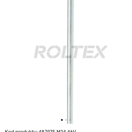
Kod produktu: 487975 M24 46V