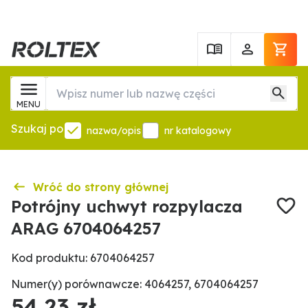
MENU
Szukaj po
nazwa/opis
nr katalogowy
Wróć do strony głównej
Potrójny uchwyt rozpylacza
ARAG 6704064257
Kod produktu: 6704064257
Numer(y) porównawcze: 4064257, 6704064257
54,23 zł