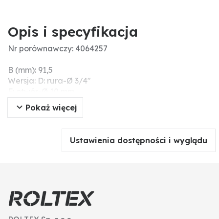
Opis i specyfikacja
Nr porównawczy: 4064257
B (mm): 91,5
Wersja: D: rura-Ø 3/4″
F: otwór-Ø 10 mm
C (mm): 62
Pokaż więcej
A (mm): 39,5
Dodatkowe informacje: w zestawie śruba + nakrętka
V2A artykuł 670400101
Ustawienia dostępności i wyglądu