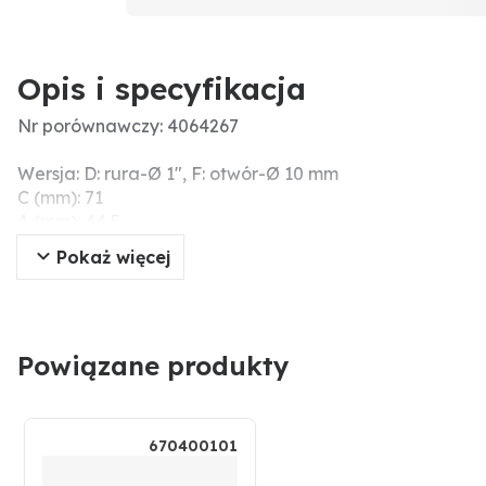
Opis i specyfikacja
Nr porównawczy: 4064267
Wersja: D: rura-Ø 1", F: otwór-Ø 10 mm
C (mm): 71
A (mm): 44,5
B (mm): 95,5
Pokaż więcej
Dodatkowe informacje: w zestawie śruba + nakrętka V
Powiązane produkty
670400101