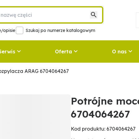
/opisie
Szukaj po numerze katalogowym
Serwis
Oferta
O nas
rozpylacza ARAG 6704064267
Potrójne moc
6704064267
Kod produktu: 6704064267