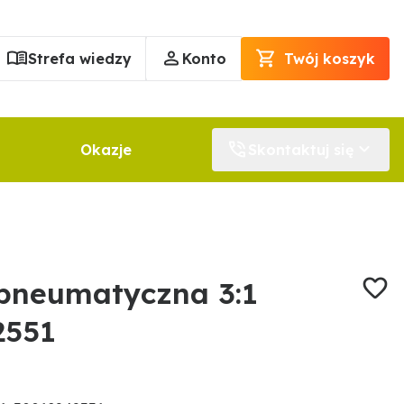
Strefa wiedzy
Konto
Twój koszyk
Okazje
Skontaktuj się
pneumatyczna 3:1
2551