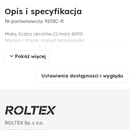
Opis i specyfikacja
Nr porównawczy: 9203C-R
Maks. liczba obrotów (1/min): 6000
Wersja: • stojak, napęd bezpośredni
• rozmiary przyłączy: 1-1⁄2" NPT-wlot, 1-1⁄4" NPT-wylot
• maks. temperatura cieczy: 60 °C
Pokaż więcej
• wirnik: nylon
• kierunek obrotów pompy: lewo patrząc na koniec
wału (6709203C-R ma obroty w prawo)
Ustawienia dostępności i wyglądu
• uszczelki pompy: modele żeliwne - standardowo
Viton®
• waga: 8,6 kg
• średnica wału pełnego: 5⁄8" cali (15,9 mm)
Ciśnienie maks. (bar): 11,7
Wydajność maks. (l/min): 530
ROLTEX Sp. z o.o.