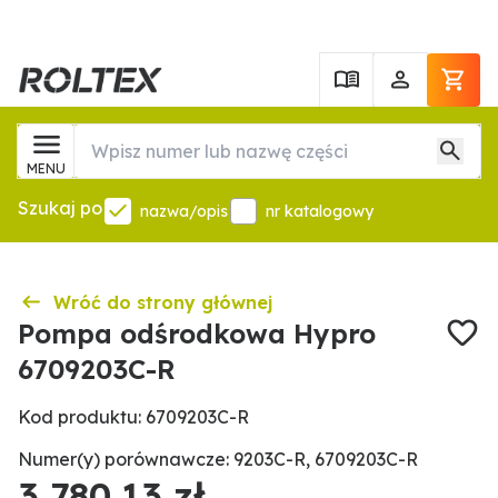
MENU
Szukaj po
nazwa/opis
nr katalogowy
Wróć do strony głównej
Pompa odśrodkowa Hypro
6709203C-R
Kod produktu: 6709203C-R
Numer(y) porównawcze: 9203C-R, 6709203C-R
3 780,13 zł