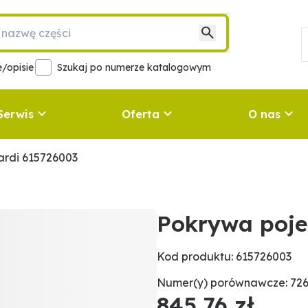
/opisie
Szukaj po numerze katalogowym
Serwis
Oferta
O nas
rdi 615726003
Pokrywa poje
Kod produktu: 615726003
Numer(y) porównawcze: 726
845,76 zł