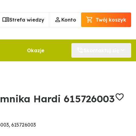
Strefa wiedzy
Konto
Twój koszyk
Okazje
Skontaktuj się
mnika Hardi 615726003
003, 615726003