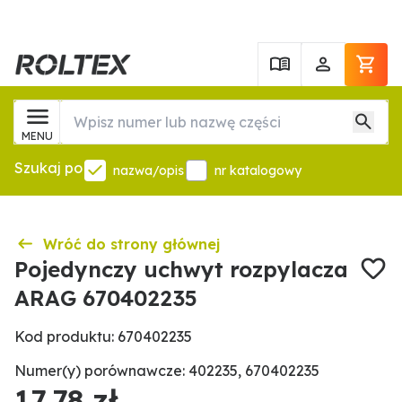
MENU
Szukaj po
nazwa/opis
nr katalogowy
Wróć do strony głównej
Pojedynczy uchwyt rozpylacza
ARAG 670402235
Kod produktu: 670402235
Numer(y) porównawcze: 402235, 670402235
17,78 zł