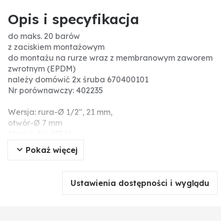
Opis i specyfikacja
do maks. 20 barów
z zaciskiem montażowym
do montażu na rurze wraz z membranowym zaworem
zwrotnym (EPDM)
należy domówić 2x śruba 670400101
Nr porównawczy: 402235
Wersja: rura-Ø 1/2", 21 mm,
otwór-Ø 7 mm
Menke-Nr.: 69566
Pokaż więcej
Ustawienia dostępności i wyglądu