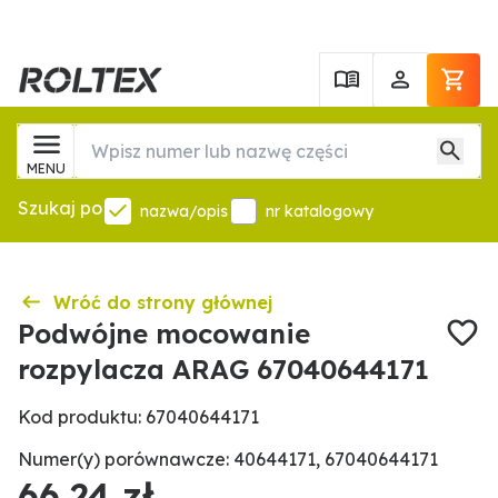
MENU
Szukaj po
nazwa/opis
nr katalogowy
Wróć do strony głównej
Podwójne mocowanie
rozpylacza ARAG 67040644171
Kod produktu: 67040644171
Numer(y) porównawcze: 40644171, 67040644171
66,24 zł