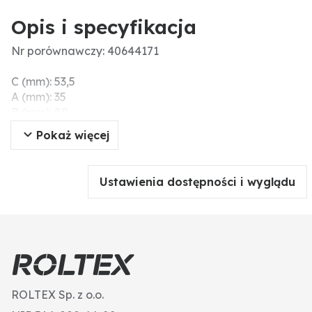
Opis i specyfikacja
Nr porównawczy: 40644171
C (mm): 53,5
A (mm): 35
B (mm): 89
Wersja: D: rura-Ø 19 mm, F: otwór-Ø 10 mm
Pokaż więcej
Dodatkowe informacje: w zestawie śruba + nakrętka
V2A artykuł 670400101
Ustawienia dostępności i wyglądu
ROLTEX Sp. z o.o.