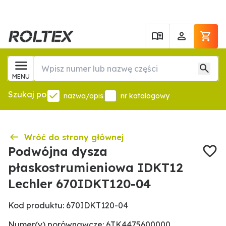
MENU
Szukaj po
nazwa/opis
nr katalogowy
Wróć do strony głównej
Podwójna dysza
płaskostrumieniowa IDKT12
Lechler 670IDKT120-04
Kod produktu: 670IDKT120-04
Numer(y) porównawcze: 6TK4475600000,