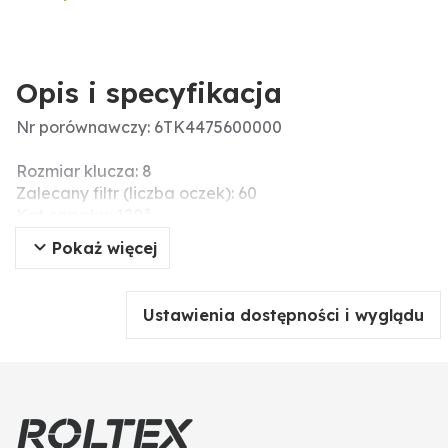
Opis i specyfikacja
Nr porównawczy: 6TK4475600000
Rozmiar klucza: 8
Zalecany filtr (liczba oczek): 60
Kąt oprysku: 120°
Obudowa - materiał: tworzywo sztuczne
Pokaż więcej
Materiał końcówki: tworzywo sztuczne
Typ dyszy: rozpylacz eżektorowy dwustrumieniowy
120° / 90
Ustawienia dostępności i wyglądu
Menke-Nr.: 62762