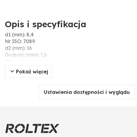
Opis i specyfikacja
d1 (mm): 8,4
Nr ISO: 7089
d2 (mm): 16
Grubość (mm): 1,6
DIN: 125
Wersja: Form A
Pokaż więcej
Materiał: tworzywo sztuczne
Do gwintu: M8
Ustawienia dostępności i wyglądu