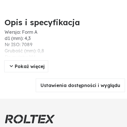
Opis i specyfikacja
Wersja: Form A
d1 (mm): 4,3
Nr ISO: 7089
Grubość (mm): 0,8
Do gwintu: M4
DIN: 125
Pokaż więcej
d2 (mm): 9
Materiał: tworzywo sztuczne
Ustawienia dostępności i wyglądu