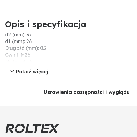
Opis i specyfikacja
d2 (mm): 37
d1 (mm): 26
Długość (mm): 0.2
Gwint: M26
Materiał: stal
DIN: 988
Pokaż więcej
Ø D (mm): 26
Grubość (mm): 0,2
Ustawienia dostępności i wyglądu