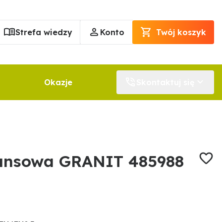
Strefa wiedzy
Konto
Twój koszyk
Okazje
Skontaktuj się
ansowa GRANIT 485988