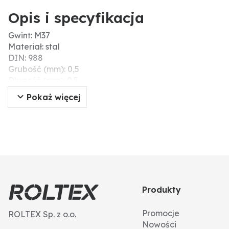
Opis i specyfikacja
Gwint: M37
Materiał: stal
DIN: 988
Grubość (mm): 0,5
Długość (mm): 0.5
d2 (mm): 47
Pokaż więcej
d1 (mm): 37
Ø D (mm): 37
Produkty
Promocje
ROLTEX Sp. z o.o.
Nowości