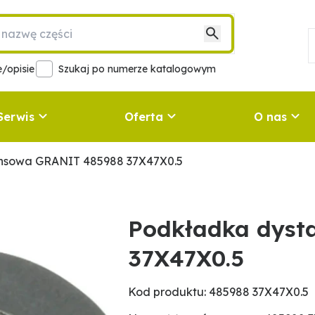
/opisie
Szukaj po numerze katalogowym
Serwis
Oferta
O nas
nsowa GRANIT 485988 37X47X0.5
Podkładka dyst
37X47X0.5
Kod produktu: 485988 37X47X0.5