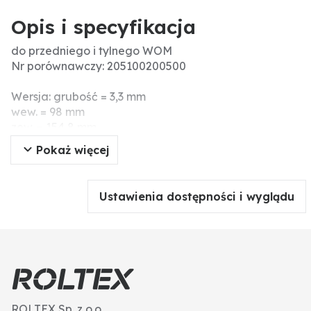
Opis i specyfikacja
do przedniego i tylnego WOM
Nr porównawczy: 205100200500
Wersja: grubość = 3,3 mm
wew. = 98 mm
zew. = 154,8 mm
Pokaż więcej
Ustawienia dostępności i wyglądu
ROLTEX Sp. z o.o.