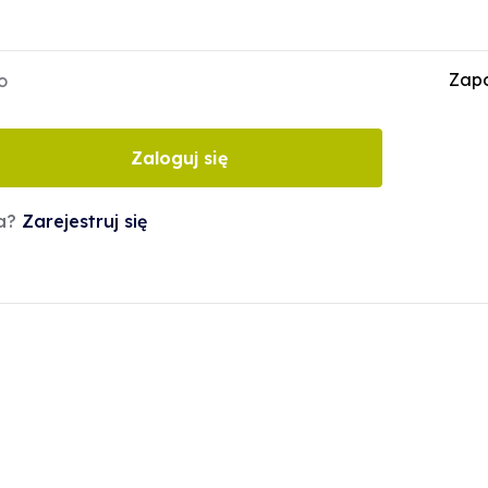
Zapo
o
Zaloguj się
ta?
Zarejestruj się