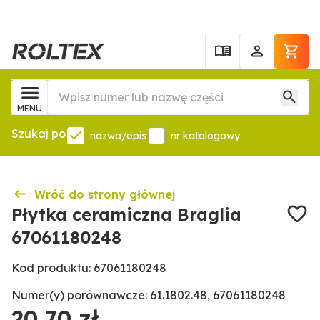
MENU
Szukaj po
nazwa/opis
nr katalogowy
Wróć do strony głównej
Płytka ceramiczna Braglia
67061180248
Kod produktu: 67061180248
Numer(y) porównawcze: 61.1802.48, 67061180248
20,70 zł