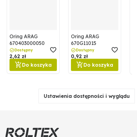
Oring ARAG
Oring ARAG
P
670403000050
670G11015
B
6
Dostępny
Dostępny
2,62 zł
0,92 zł
4
Do koszyka
Do koszyka
Ustawienia dostępności i wyglądu