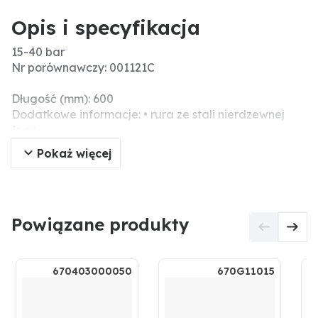
Opis i specyfikacja
15-40 bar
Nr porównawczy: 001121C
Długość (mm): 600
Dodatkowe informacje: • rura ze stali nierdzewnej
Inox
• pręt wewnętrzny z mosiądzu
Pokaż więcej
• rozpylacz ceramiczny
• prosty dostęp do rozpylacza, nawet gdy obwód jest
pod ciśnieniem
• Ø rozpylacza ceramicznego 1,5 mm
Powiązane produkty
• Ø rury 16 mm
• gwint przyłączeniowy 1/2”
670403000050
670G11015