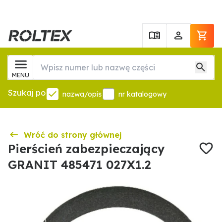
MENU
Szukaj po
nazwa/opis
nr katalogowy
Wróć do strony głównej
Pierścień zabezpieczający
GRANIT 485471 027X1.2