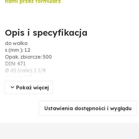
nami przez formularz
Opis i specyfikacja
do wałka
s (mm ): 1.2
Opak. zbiorcze: 500
DIN: 471
Ø d1 (cale): 1 1/8
d1 (mm): 27
Pokaż więcej
Ustawienia dostępności i wyglądu