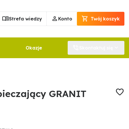
Strefa wiedzy
Konto
Twój koszyk
Okazje
Skontaktuj się
pieczający GRANIT