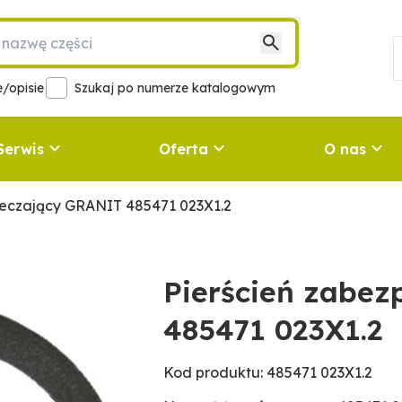
/opisie
Szukaj po numerze katalogowym
Serwis
Oferta
O nas
ieczający GRANIT 485471 023X1.2
Pierścień zabez
485471 023X1.2
Kod produktu: 485471 023X1.2