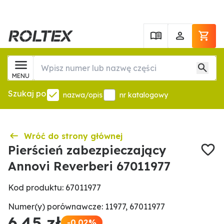
MENU
Szukaj po
nazwa/opis
nr katalogowy
Wróć do strony głównej
Pierścień zabezpieczający
Annovi Reverberi 67011977
Kod produktu: 67011977
Numer(y) porównawcze: 11977, 67011977
6,45 zł
-0.02%