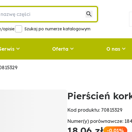
/opisie
Szukaj po numerze katalogowym
Serwis
Oferta
O nas
70815329
Pierścień ko
Kod produktu: 70815329
Numer(y) porównawcze: 184
18,06 zł
-0.01%