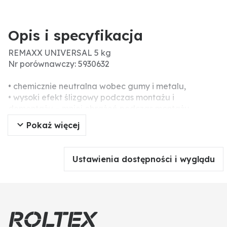
Opis i specyfikacja
REMAXX UNIVERSAL 5 kg
Nr porównawczy: 5930632
• chemicznie neutralna wobec gumy i metalu,
• wysoki efekt ślizgowy podczas montażu i
demontażu = mniej obrażeń podczas montażu
• wspomaga przyczepność pomiędzy felgą a oponą,
Pokaż więcej
zapobiega przemieszczaniu się opony, zapobiega
ślizganiu się
Ustawienia dostępności i wyglądu