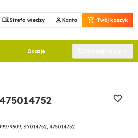
Strefa wiedzy
Konto
Twój koszyk
Okazje
Skontaktuj się
 475014752
9979609, SY014752, 475014752