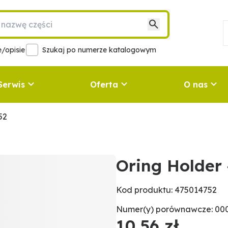
/opisie
Szukaj po numerze katalogowym
Serwis
Oferta
O nas
52
Oring Holder
Kod produktu: 475014752
Numer(y) porównawcze: 000
10,56 zł