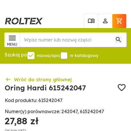
MENU
Szukaj po
nazwa/opis
nr katalogowy
Wróć do strony głównej
Oring Hardi 615242047
Kod produktu: 615242047
Numer(y) porównawcze: 242047, 615242047
27,88 zł
(W tym VAT)