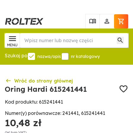
MENU
Szukaj po
nazwa/opis
nr katalogowy
Wróć do strony głównej
Oring Hardi 615241441
Kod produktu: 615241441
Numer(y) porównawcze: 241441, 615241441
10,48 zł
(W tym VAT)