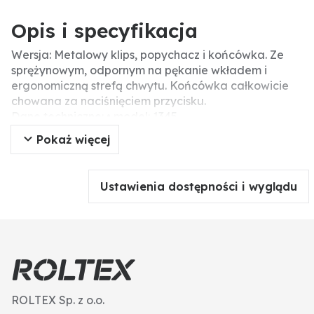
Opis i specyfikacja
Wersja: Metalowy klips, popychacz i końcówka. Ze
sprężynowym, odpornym na pękanie wkładem i
ergonomiczną strefą chwytu. Końcówka całkowicie
chowana za naciśnięciem przycisku.
Dane techniczne: • model: 1345
• z gumką
Pokaż więcej
• wyposażenie: z wkładem
• możliwość ponownego napełniania
• średnica: 0,5 mm
Ustawienia dostępności i wyglądu
ROLTEX Sp. z o.o.