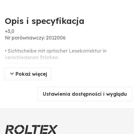
Opis i specyfikacja
+3,0
Nr porównawczy: 2012006
• Sichtscheibe mit optischer Lesekorrektur in
verschiedenen Stärken
• antikratzbeschichtet
• gummierte Bügel
Pokaż więcej
• elastischer Nasenbügel
• Gewicht: ca. 27 g
Ustawienia dostępności i wyglądu
Norm: EN 166
Material Sichtscheibe: Polycarbonat
Farbe Rahmen/Bügel: klar / gelb
Sichtscheibe: klar