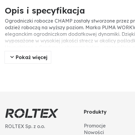
Opis i specyfikacja
Ogrodniczki robocze CHAMP zostały stworzone przez 
odzież roboczą na wyższy poziom. Marka PUMA WORKWE
eleganckim ogrodniczkom dodatkowej dynamiki. Dzięki 
wyposażone w wysokiej jakości strecz w okolicy pośla
Uzupełnione o Cordurę w obszarze kolan - szczególnie 
zapewnienia jeszcze większej wygody, szelki zostały wyp
Pokaż więcej
czemu obwód w talii można regulować z obu stron. W cel
kieszenie, 2 tylne kieszenie z patkami z tyłu, duża kie
kieszeń na szelkach. Ruch tak dynamiczny, jak u pumy.
i wzdłużnym. Dzięki temu ogrodniczki doskonale dopas
łatwe wydłużanie spodni. Po poluzowaniu czerwonej nit
krótkie spodnie nie stanowią już problemu.
Produkty
Promocje
ROLTEX Sp. z o.o.
Nowości