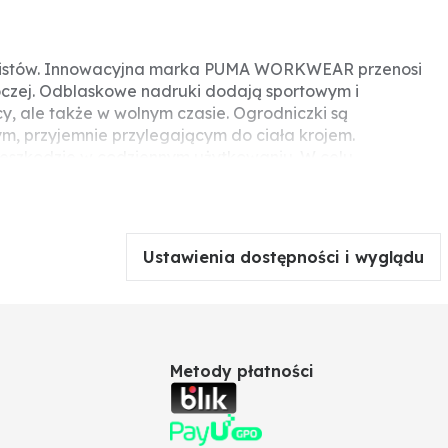
nalistów. Innowacyjna marka PUMA WORKWEAR przenosi
czej. Odblaskowe nadruki dodają sportowym i
, ale także w wolnym czasie. Ogrodniczki są
m, przyjemnie przylegającym do ciała krojem.
przeszkodzie w codziennym użytkowaniu. W celu
clip. W tylnej części znajduje się szeroka gumka, dzięki
spodnie te posiadają wiele kieszeni. 2 przednie
ń na metrówkę i nóż. Oczywiście jest też zamykana
ć elastycznego rozciągania się w kierunku poprzecznym
Ustawienia dostępności i wyglądu
godną i komfortową pracę. System easy-long umożliwia
we, ponieważ nie wymagają maszyny do szycia, a zbyt
Metody płatności