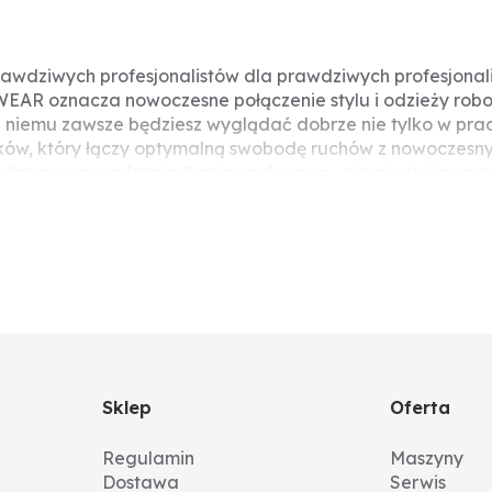
prawdziwych profesjonalistów dla prawdziwych profesjo
AR oznacza nowoczesne połączenie stylu i odzieży robo
niemu zawsze będziesz wyglądać dobrze nie tylko w pracy
dków, który łączy optymalną swobodę ruchów z nowoczesny
odporną na rozdarcia tkaninę nylonową - nic nie stoi na 
osażone w elastyczne elementy i fajne zapięcia typu twist-
u zapewnienia, aby wiele narzędzi było zawsze pod ręką, 
szeń cargo z przegrodami na długopisy i oczywiście kiesze
 Bi-elastyczny materiał w obszarze pośladków ma zdolnoś
owują się do każdego ruchu, a tym samym umożliwiają wy
ki u dołu, spodnie można łatwo wydłużyć o 4 cm. Pomysło
Sklep
Oferta
Regulamin
Maszyny
Dostawa
Serwis