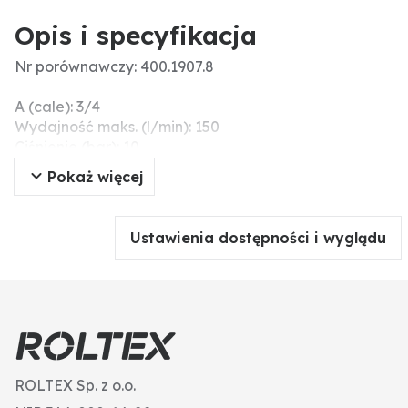
Opis i specyfikacja
Nr porównawczy: 400.1907.8
A (cale): 3/4
Wydajność maks. (l/min): 150
Ciśnienie (bar): 10
B (mm): 20
Pokaż więcej
Typ: M400
Wersja: z gwintem wewnętrznym
C (mm): 70
Ustawienia dostępności i wyglądu
Dodatkowe informacje: Automatyczny zawór
zabezpieczający, otwiera się dopiero po
przekroczeniu ciśnienia nominalnego powyżej +20%
(ciśnienie otwarcia nie jest ustalane osobno).
ROLTEX Sp. z o.o.