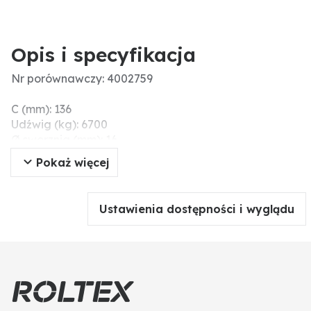
Opis i specyfikacja
Nr porównawczy: 4002759
C (mm): 136
Udźwig (kg): 6700
Ø sworznia (mm): 16
D (mm): 15
Pokaż więcej
B (mm): 66
Pasuje do łańcucha: 13
Ustawienia dostępności i wyglądu