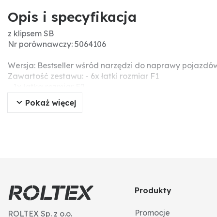
Opis i specyfikacja
z klipsem SB
Nr porównawczy: 5064106
Wersja: Bestseller wśród narzędzi do naprawy pojazd
Zawartość zestawu: - 6x łatki rozmiar F1
- 1x łatka rozmiar F2
- 1x płyn wulkanizacyjny 5 g tuba
Pokaż więcej
- 1x płótno ścierne ze specjalną gumową nakładką
- 1x instrukcja obsługi
Produkty
Promocje
ROLTEX Sp. z o.o.