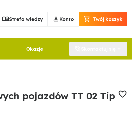
Strefa wiedzy
Konto
Twój koszyk
Okazje
Skontaktuj się
wych pojazdów TT 02 Tip