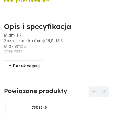
nami przez formularz
Opis i specyfikacja
Ø dm: 1,7
Zakres zacisku (mm): 13,0-16,5
Ø d (mm): 3
DIN: 7337
K (mm): 0,8
Łeb: płaski łeb
Pokaż więcej
Ø dk (mm): 6,3
Nr ISO: 15977
Ø otworu (mm): 3,1
Materiał: AL/ST
Powiązane produkty
Długość (mm): 20
Wymiary nominalne (mm): 3,0x20,0
7301843