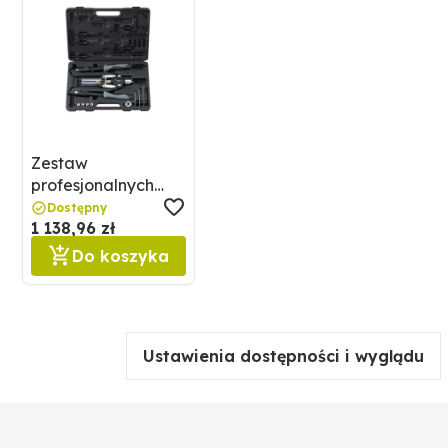
Zestaw
profesjonalnych
szczypiec do nito
Dostępny
1 138,96 zł
GRANIT BLACK
EDITION 7301843
Do koszyka
Ustawienia dostępności i wyglądu