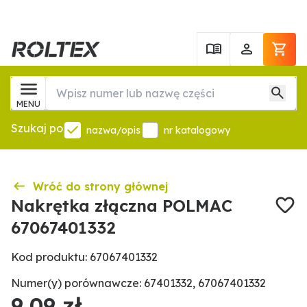
MENU
Szukaj po
nazwa/opis
nr katalogowy
Wróć do strony głównej
Nakrętka złączna POLMAC
67067401332
Kod produktu: 67067401332
Numer(y) porównawcze: 67401332, 67067401332
9,09 zł