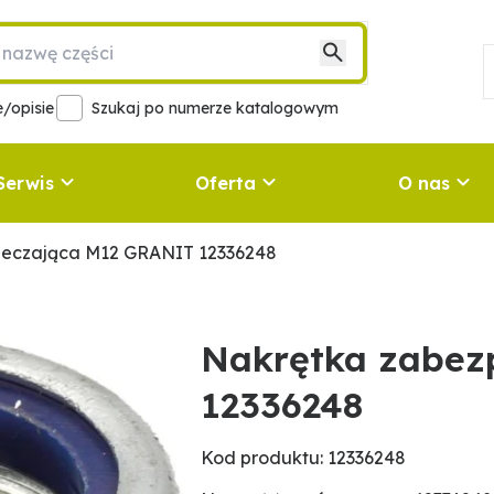
/opisie
Szukaj po numerze katalogowym
Serwis
Oferta
O nas
ieczająca M12 GRANIT 12336248
Nakrętka zabez
12336248
Kod produktu: 12336248