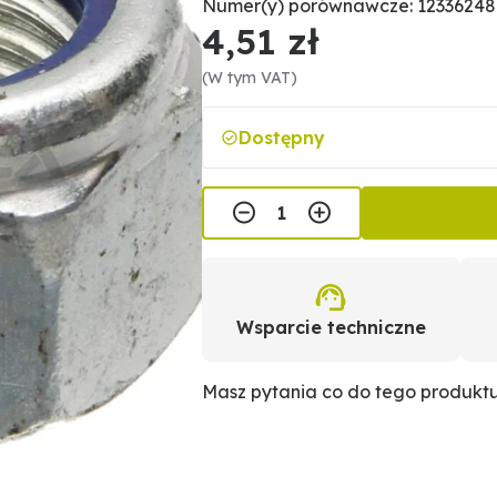
Numer(y) porównawcze: 12336248
4,51 zł
(W tym VAT)
Dostępny
Wsparcie techniczne
Masz pytania co do tego produkt