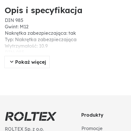
Opis i specyfikacja
DIN 985
Gwint: M12
Nakrętka zabezpieczająca: tak
Typ: Nakrętka zabezpieczająca
Wytrzymałość: 10.9
DIN: 985
Materiał: stal
Pokaż więcej
Ø D (mm): 12
Wytrzymałość na zerwanie (N/mm²): 1000
Typ gwintu: gwint standardowy
Rozmiar klucza (mm): 10
Nr ISO: 10511
Produkty
Promocje
ROLTEX Sp. z o.o.