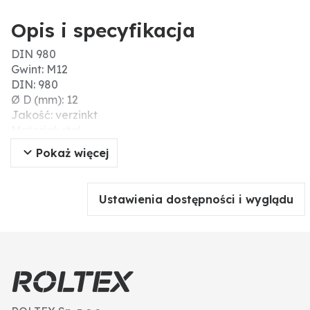
Opis i specyfikacja
DIN 980
Gwint: M12
DIN: 980
Ø D (mm): 12
Jakość: verzinkt
Materiał: stal
Typ gwintu: gwint standardowy
Pokaż więcej
Rozmiar klucza (mm): 19 (18)
Skok gwintu: 1,75
Typ: Nakrętka Thermag
Ustawienia dostępności i wyglądu
Nr ISO: 7042
Kierunek gwintu: RH
Powierzchnia: galvanisch verzinkt