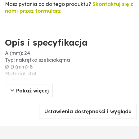
Masz pytania co do tego produktu?
Skontaktuj się z
nami przez formularz
Opis i specyfikacja
A (mm): 24
Typ: nakrętka sześciokątna
Ø D (mm): 8
Materiał: stal
Gwint: M8
Powierzchnia: ocynk galwaniczny
Pokaż więcej
Nakrętka zabezpieczająca: nie
Wytrzymałość: ungestempelt
Rozmiar klucza (mm): 13
Ustawienia dostępności i wyglądu
Wysokość (mm): 24
Skok gwintu: 1,25
DIN: 6334
Typ gwintu: gwint standardowy