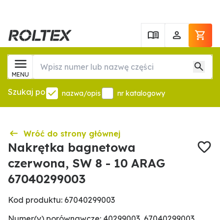
MENU
Szukaj po
nazwa/opis
nr katalogowy
Wróć do strony głównej
Nakrętka bagnetowa
czerwona, SW 8 - 10 ARAG
67040299003
Kod produktu: 67040299003
Numer(y) porównawcze: 40299003, 67040299003