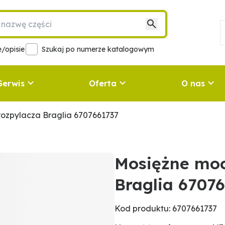
/opisie
Szukaj po numerze katalogowym
Serwis
Oferta
O nas
ozpylacza Braglia 6707661737
Mosiężne moc
Braglia 6707
Kod produktu: 6707661737