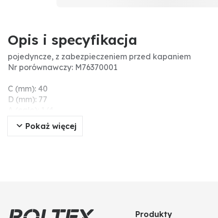
Opis i specyfikacja
pojedyncze, z zabezpieczeniem przed kapaniem
Nr porównawczy: M76370001
C (mm): 40
D (mm): 77
A (cale): 1/4
Typ: M76
Pokaż więcej
Wersja: B
Do rozpylacza: Ø 15, zestaw ceramiczny
Nakrętka złączna: 11/16 - 16 UN
B (mm): 62
Dodatkowe informacje: ciśnienie maks. = 40 bar
ciśnienie otwarcia = 1,1 bara
ciśnienie zamknięcia = 0,9 bara
Produkty