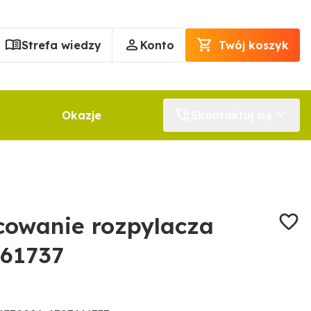
Strefa wiedzy
Konto
Twój koszyk
Okazje
Skontaktuj się
owanie rozpylacza
661737