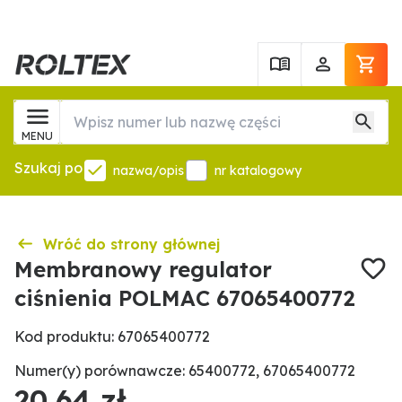
MENU
Szukaj po
nazwa/opis
nr katalogowy
Wróć do strony głównej
Membranowy regulator
ciśnienia POLMAC 67065400772
Kod produktu: 67065400772
Numer(y) porównawcze: 65400772, 67065400772
20,64 zł