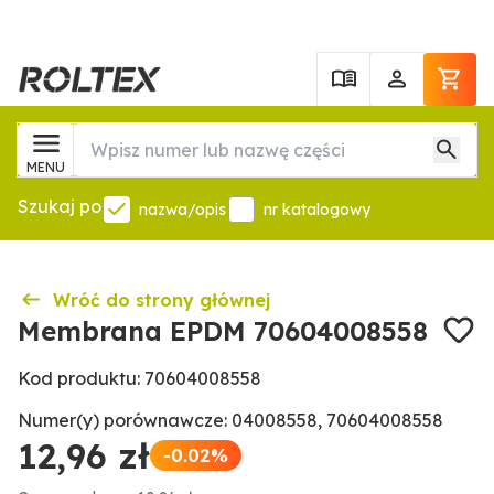
MENU
Szukaj po
nazwa/opis
nr katalogowy
Wróć do strony głównej
Membrana EPDM 70604008558
Kod produktu: 70604008558
Numer(y) porównawcze: 04008558, 70604008558
12,96 zł
-0.02%