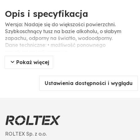
Opis i specyfikacja
Wersja: Nadaje się do większości powierzchni.
Szybkoschnący tusz na bazie alkoholu, o słabym
zapachu, odporny na światło, wodoodporny.
Dane techniczne: • możliwość ponownego
napełniania: jednorazowe
• końcówka: końcówka klinowa
Pokaż więcej
• szerokość linii: 0,8 - 4,8 mm
• kolor trzonka: w kolorze tuszu
Ustawienia dostępności i wyglądu
ROLTEX Sp. z o.o.