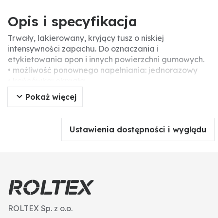
Opis i specyfikacja
Trwały, lakierowany, kryjący tusz o niskiej
intensywności zapachu. Do oznaczania i
etykietowania opon i innych powierzchni gumowych.
• możliwość ponownego napełniania: jednorazowy
• końcówka: okrągła
• szerokość linii: 2 - 4 mm
Pokaż więcej
• kolor tuszu: biały
Ustawienia dostępności i wyglądu
ROLTEX Sp. z o.o.