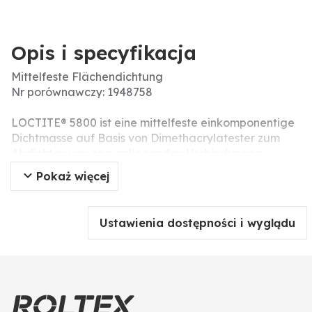
Opis i specyfikacja
Mittelfeste Flächendichtung
Nr porównawczy: 1948758
LOCTITE® 5800 ist eine mittelfeste einkomponentige
Dichtmasse auf Basis von Dimethacrylatester zum
Abdichten von eng anliegenden Verbindungen
zwischen verwindungssteifen metallischen Dicht- und
Pokaż więcej
Flanschflächen, häufig in Getriebe- und
Motorgehäusen. Durch ihre Fluoreszenz unter UV-
Licht ist die Qualitätskontrolle einfach. Unmittelbar
Ustawienia dostępności i wyglądu
nach der Montage ist eine sofortige Dichtwirkung
gegenüber niedrigen Drücken gegeben. Aufgrund
seiner thixotropen Eigenschaften lässt sich die
Dichtmasse leicht auftragen; ein Abwandern des
Produkts nach dem Auftrag wird reduziert. Das
Produkt härtet bei Raumtemperatur unter