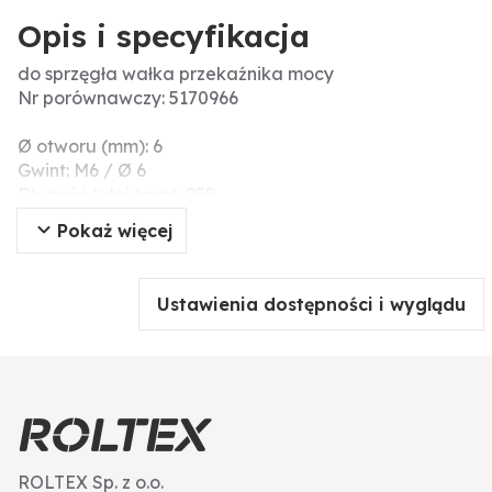
Opis i specyfikacja
do sprzęgła wałka przekaźnika mocy
Nr porównawczy: 5170966
Ø otworu (mm): 6
Gwint: M6 / Ø 6
Długość tulei (mm): 955
Cięgno - długość (mm): 1270
Pokaż więcej
Ustawienia dostępności i wyglądu
ROLTEX Sp. z o.o.