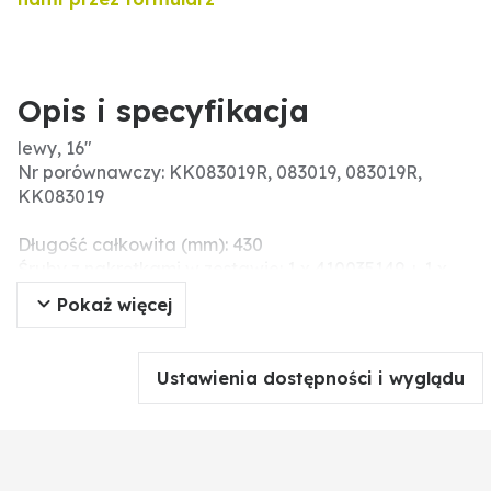
Opis i specyfikacja
lewy, 16"
Nr porównawczy: KK083019R, 083019, 083019R,
KK083019
Długość całkowita (mm): 430
Śruby z nakrętkami w zestawie: 1 x 410035149 + 1 x
410013332R
Pokaż więcej
Wskazówki montażowe: Śrub i nakrętek nie należy
dokręcać narzędziem pneumatycznym, ponieważ
może prowadzić to do uszkodzeń części roboczej
Ustawienia dostępności i wyglądu
(pęknięcia związane z napięciem).
Wymiary dł. x sz. x wys. (mm): 430 x 150 x 20