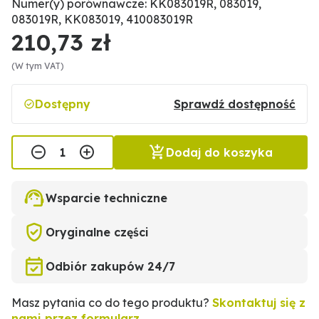
Numer(y) porównawcze: KK083019R, 083019,
083019R, KK083019, 410083019R
210,73 zł
(W tym VAT)
Dostępny
Sprawdź dostępność
Dodaj do koszyka
Wsparcie techniczne
Oryginalne części
Odbiór zakupów 24/7
Masz pytania co do tego produktu?
Skontaktuj się z
nami przez formularz