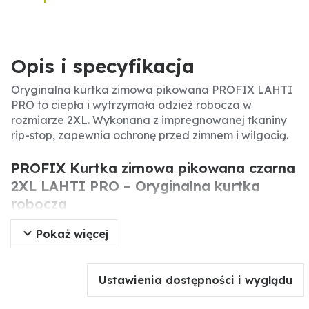
Opis i specyfikacja
Oryginalna kurtka zimowa pikowana PROFIX LAHTI
PRO to ciepła i wytrzymała odzież robocza w
rozmiarze 2XL. Wykonana z impregnowanej tkaniny
rip-stop, zapewnia ochronę przed zimnem i wilgocią.
PROFIX Kurtka zimowa pikowana czarna
2XL LAHTI PRO – Oryginalna kurtka
robocza
Pokaż więcej
Oryginalna kurtka zimowa pikowana PROFIX LAHTI
PRO to profesjonalna odzież robocza przeznaczona
do pracy w niskich temperaturach. Dzięki ociepleniu i
Ustawienia dostępności i wyglądu
wodoodpornej tkaninie zapewnia komfort termiczny i
ochronę przed warunkami atmosferycznymi.